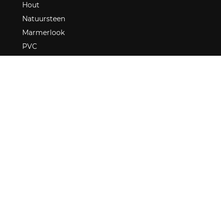
Hout
Natuursteen
Marmerlook
PVC
Over ons
Locaties en contact
ONZE SHOWROOMS
Purmerend
VRAGEN? WIJ HELPEN JE GRAAG!